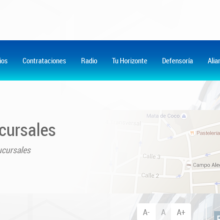
ios
Contrataciones
Radio
Tu Horizonte
Defensoría
Ali
cursales
cursales
A-
A
A+