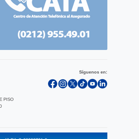
Síguenos en:
E PISO
0