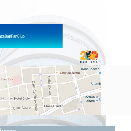
anzaBanFanClub
Buscar