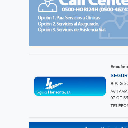
Encuéntr
SEGURO
RIF:
G-2
AV TAMA
07 OF S
TELÉFO