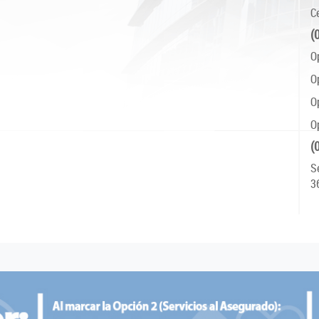
C
(
O
O
O
O
(
S
3