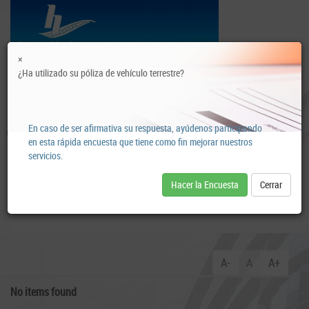
×
¿Ha utilizado su póliza de vehículo terrestre?
T
o
g
g
En caso de ser afirmativa su respuesta, ayúdenos participando
l
en esta rápida encuesta que tiene como fin mejorar nuestros
servicios.
e
Vehículos
n
Hacer la Encuesta
Cerrar
a
Pólizas para su Auto
v
i
g
a
A-
A
A+
t
i
No items found
o